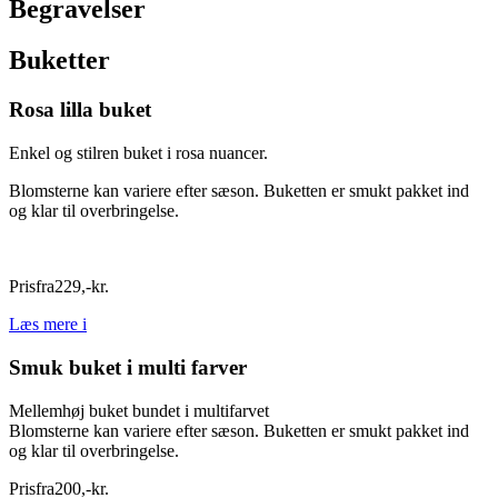
Begravelser
Buketter
Rosa lilla buket
Enkel og stilren buket i rosa nuancer.
Blomsterne kan variere efter sæson. Buketten er smukt pakket ind
og klar til overbringelse.
Pris
fra
229
,
-
kr.
Læs mere
i
Smuk buket i multi farver
Mellemhøj buket bundet i multifarvet
Blomsterne kan variere efter sæson. Buketten er smukt pakket ind
og klar til overbringelse.
Pris
fra
200
,
-
kr.