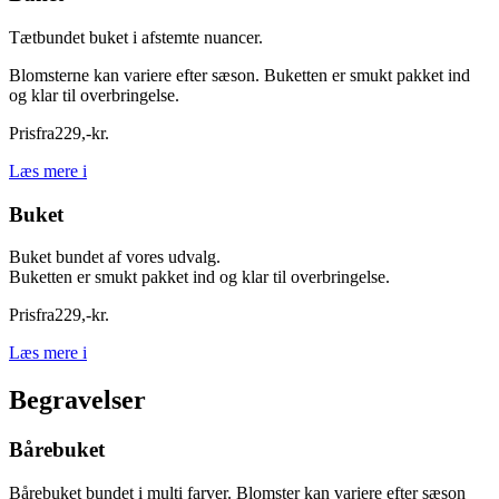
Tætbundet buket i afstemte nuancer.
Blomsterne kan variere efter sæson. Buketten er smukt pakket ind
og klar til overbringelse.
Pris
fra
229
,
-
kr.
Læs mere
i
Buket
Buket bundet af vores udvalg.
Buketten er smukt pakket ind og klar til overbringelse.
Pris
fra
229
,
-
kr.
Læs mere
i
Begravelser
Bårebuket
Bårebuket bundet i multi farver. Blomster kan variere efter sæson