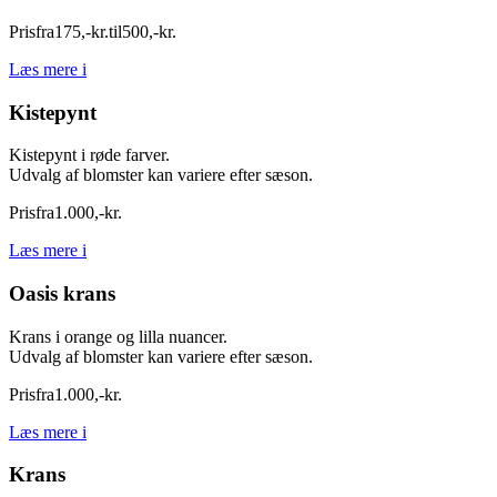
Pris
fra
175
,
-
kr.
til
500
,
-
kr.
Læs mere
i
Kistepynt
Kistepynt i røde farver.
Udvalg af blomster kan variere efter sæson.
Pris
fra
1.000
,
-
kr.
Læs mere
i
Oasis krans
Krans i orange og lilla nuancer.
Udvalg af blomster kan variere efter sæson.
Pris
fra
1.000
,
-
kr.
Læs mere
i
Krans