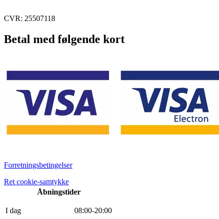
CVR: 25507118
Betal med følgende kort
Forretningsbetingelser
Ret cookie-samtykke
Åbningstider
I dag
0
8
:
0
0
-
20
:
0
0