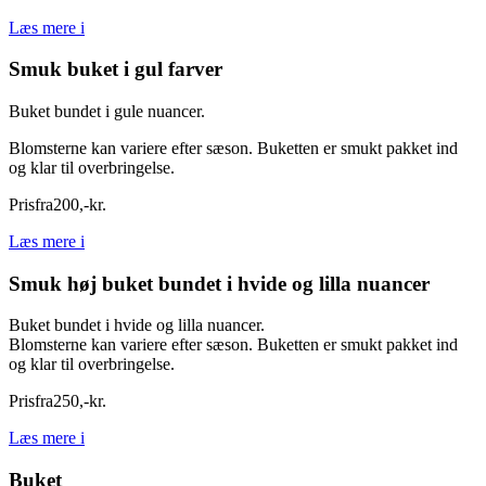
Læs mere
i
Smuk buket i gul farver
Buket bundet i gule nuancer.
Blomsterne kan variere efter sæson. Buketten er smukt pakket ind
og klar til overbringelse.
Pris
fra
200
,
-
kr.
Læs mere
i
Smuk høj buket bundet i hvide og lilla nuancer
Buket bundet i hvide og lilla nuancer.
Blomsterne kan variere efter sæson. Buketten er smukt pakket ind
og klar til overbringelse.
Pris
fra
250
,
-
kr.
Læs mere
i
Buket