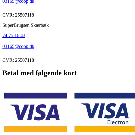
03165@coop.dk
CVR: 25507118
SuperBrugsen Skærbæk
74 75 16 43
03165@coop.dk
CVR: 25507118
Betal med følgende kort