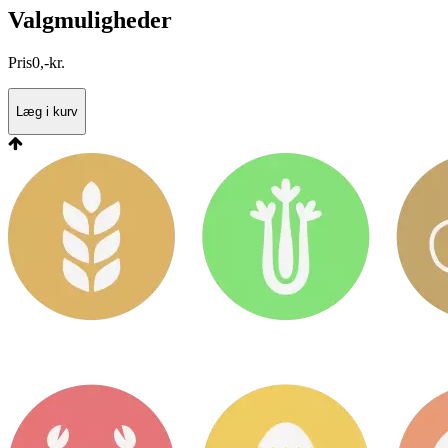
Valgmuligheder
Pris
0
,
-
kr.
Læg i kurv