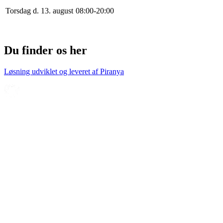
Torsdag d. 13. august
0
8
:
0
0
-
20
:
0
0
Du finder os her
Løsning udviklet og leveret af
Piranya