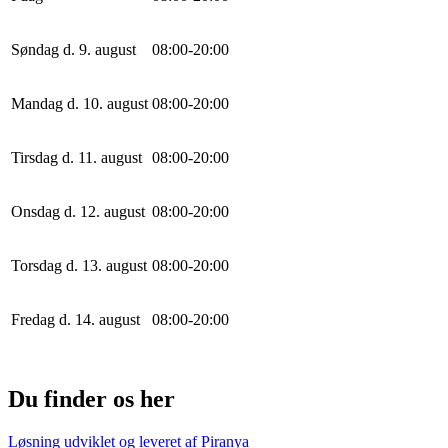
Søndag d. 9. august
0
8
:
0
0
-
20
:
0
0
Mandag d. 10. august
0
8
:
0
0
-
20
:
0
0
Tirsdag d. 11. august
0
8
:
0
0
-
20
:
0
0
Onsdag d. 12. august
0
8
:
0
0
-
20
:
0
0
Torsdag d. 13. august
0
8
:
0
0
-
20
:
0
0
Fredag d. 14. august
0
8
:
0
0
-
20
:
0
0
Du finder os her
Løsning udviklet og leveret af
Piranya