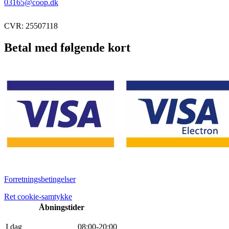
03165@coop.dk
CVR: 25507118
Betal med følgende kort
Forretningsbetingelser
Ret cookie-samtykke
Åbningstider
I dag
0
8
:
0
0
-
20
:
0
0