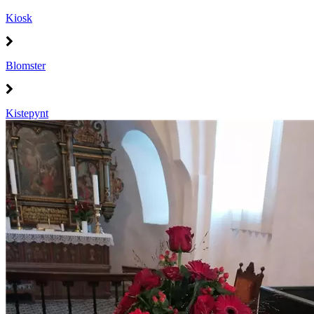
Kiosk
Blomster
Kistepynt