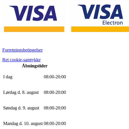
Forretningsbetingelser
Ret cookie-samtykke
Åbningstider
I dag
0
8
:
0
0
-
20
:
0
0
Lørdag d. 8. august
0
8
:
0
0
-
20
:
0
0
Søndag d. 9. august
0
8
:
0
0
-
20
:
0
0
Mandag d. 10. august
0
8
:
0
0
-
20
:
0
0