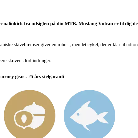
renalinkick fra udsigten på din MTB. Mustang Vulcan er til dig der
iske skivebremser giver en robust, men let cykel, der er klar til udfor
cere skovens forhindringer.
rney gear - 25 års stelgaranti