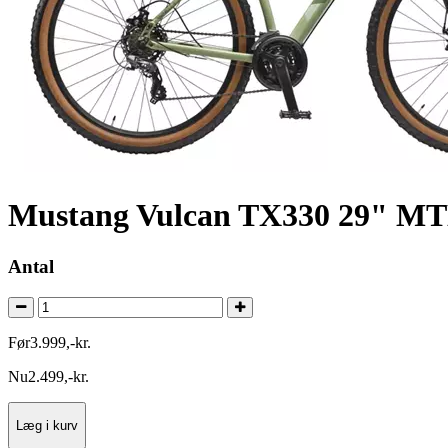
Mustang Vulcan TX330 29" MTB
Antal
Før
3.999
,
-
kr.
Nu
2.499
,
-
kr.
Læg i kurv