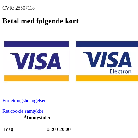
CVR: 25507118
Betal med følgende kort
Forretningsbetingelser
Ret cookie-samtykke
Åbningstider
I dag
0
8
:
0
0
-
20
:
0
0