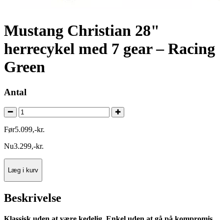
Mustang Christian 28"
herrecykel med 7 gear – Racing
Green
Antal
Før
5.099
,
-
kr.
Nu
3.299
,
-
kr.
Læg i kurv
Beskrivelse
Klassisk uden at være kedelig. Enkel uden at gå på kompromis