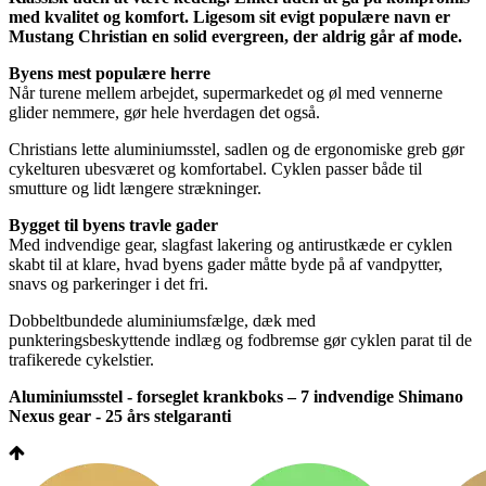
med kvalitet og komfort. Ligesom sit evigt populære navn er
Mustang Christian en solid evergreen, der aldrig går af mode.
Byens mest populære herre
Når turene mellem arbejdet, supermarkedet og øl med vennerne
glider nemmere, gør hele hverdagen det også.
Christians lette aluminiumsstel, sadlen og de ergonomiske greb gør
cykelturen ubesværet og komfortabel. Cyklen passer både til
smutture og lidt længere strækninger.
Bygget til byens travle gader
Med indvendige gear, slagfast lakering og antirustkæde er cyklen
skabt til at klare, hvad byens gader måtte byde på af vandpytter,
snavs og parkeringer i det fri.
Dobbeltbundede aluminiumsfælge, dæk med
punkteringsbeskyttende indlæg og fodbremse gør cyklen parat til de
trafikerede cykelstier.
Aluminiumsstel - forseglet krankboks – 7 indvendige Shimano
Nexus gear - 25 års stelgaranti