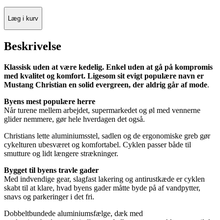
Læg i kurv
Beskrivelse
Klassisk uden at være kedelig. Enkel uden at gå på kompromis
med kvalitet og komfort. Ligesom sit evigt populære navn er
Mustang Christian en solid evergreen, der aldrig går af mode
.
Byens mest populære herre
Når turene mellem arbejdet, supermarkedet og øl med vennerne
glider nemmere, gør hele hverdagen det også.
Christians lette aluminiumsstel, sadlen og de ergonomiske greb gør
cykelturen ubesværet og komfortabel. Cyklen passer både til
smutture og lidt længere strækninger.
Bygget til byens travle gader
Med indvendige gear, slagfast lakering og antirustkæde er cyklen
skabt til at klare, hvad byens gader måtte byde på af vandpytter,
snavs og parkeringer i det fri.
Dobbeltbundede aluminiumsfælge, dæk med