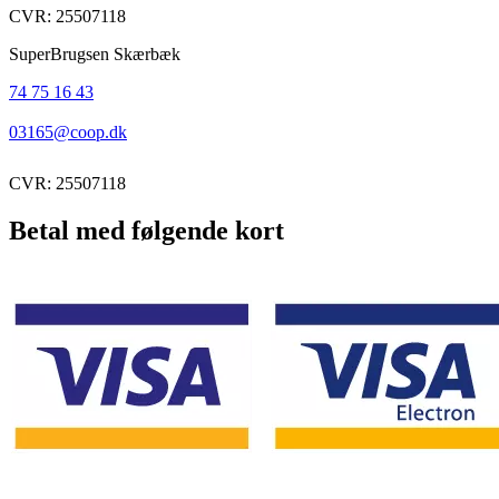
CVR: 25507118
SuperBrugsen Skærbæk
74 75 16 43
03165@coop.dk
CVR: 25507118
Betal med følgende kort