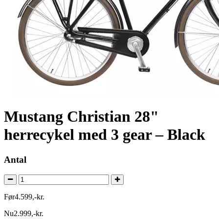
Mustang Christian 28"
herrecykel med 3 gear – Black
Antal
Før
4.599
,
-
kr.
Nu
2.999
,
-
kr.