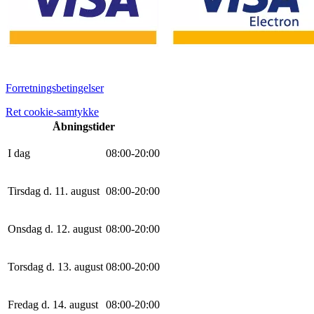
Forretningsbetingelser
Ret cookie-samtykke
Åbningstider
I dag
0
8
:
0
0
-
20
:
0
0
Tirsdag d. 11. august
0
8
:
0
0
-
20
:
0
0
Onsdag d. 12. august
0
8
:
0
0
-
20
:
0
0
Torsdag d. 13. august
0
8
:
0
0
-
20
:
0
0
Fredag d. 14. august
0
8
:
0
0
-
20
:
0
0