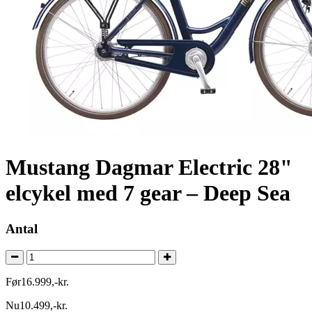
Mustang Dagmar Electric 28"
elcykel med 7 gear – Deep Sea
Antal
Før
16.999
,
-
kr.
Nu
10.499
,
-
kr.