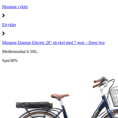
Mustang cykler
Elcykler
Mustang Dagmar Electric 28" elcykel med 7 gear – Deep Sea
Medlemsrabat 6.500,-
Spar
38%