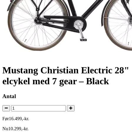
Mustang Christian Electric 28"
elcykel med 7 gear – Black
Antal
Før
16.499
,
-
kr.
Nu
10.299
,
-
kr.