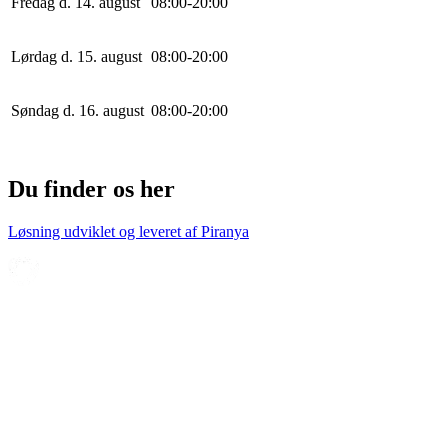
Fredag d. 14. august
0
8
:
0
0
-
20
:
0
0
Lørdag d. 15. august
0
8
:
0
0
-
20
:
0
0
Søndag d. 16. august
0
8
:
0
0
-
20
:
0
0
Du finder os her
Løsning udviklet og leveret af
Piranya