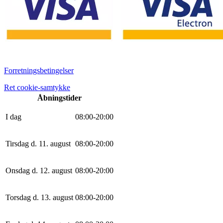
Forretningsbetingelser
Ret cookie-samtykke
Åbningstider
I dag
0
8
:
0
0
-
20
:
0
0
Tirsdag d. 11. august
0
8
:
0
0
-
20
:
0
0
Onsdag d. 12. august
0
8
:
0
0
-
20
:
0
0
Torsdag d. 13. august
0
8
:
0
0
-
20
:
0
0