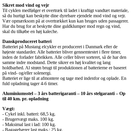
Sikret mod vind og vejr
Til cyklen medfølger et overtræk til ladet i kraftigt vandtæt materiale,
så du hurtigt kan beskytte dine dyrebare ejendele mod vind og vejr.
Vær opmærksom på at overtrækket kun kan bruges uden passagerer.
Har du brug for at beskytte dine guldklumper mod regn og vind,
skal du tilkøbe en høj kaleche.
Danskproduceret batteri
Batteriet på Mustang elcykler er produceret i Danmark efter de
højeste standarder. Alle batterier bliver gennemtestet i flere timer,
inden de forlader fabrikken. Alle celler bliver sorteret, så de har den
samme indre modstand. Dette sikrer en høj kvalitet og lang
holdbarhed. Al strøm brugt til produktionen af batterierne er baseret
på vind- og/eller solenergi.
Batteriet er lige til at afmontere og tage med indenfor og oplade. En
fuld opladning tager 4-6 timer.
Aluminiumsstel – 3 års batterigaranti – 10 års stelgaranti – Op
til 40 km. pr. opladning
Vægt:
- Cykel inkl. batteri: 68,5 kg.
- Brugervægt maks. 100 kg.
- Maksimal last i lad: 100 kg.
- Bagagebærer last maks.: 25 kg.