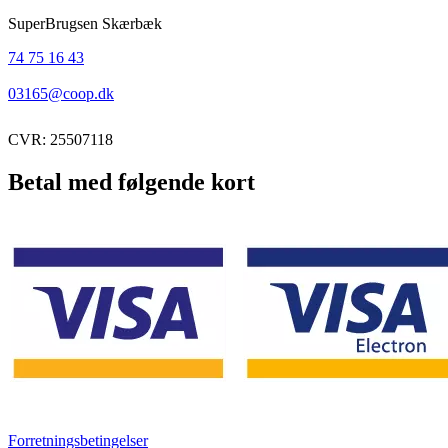
SuperBrugsen Skærbæk
74 75 16 43
03165@coop.dk
CVR: 25507118
Betal med følgende kort
Forretningsbetingelser