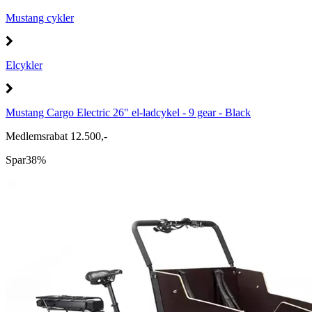
Mustang cykler
Elcykler
Mustang Cargo Electric 26" el-ladcykel - 9 gear - Black
Medlemsrabat 12.500,-
Spar
38%