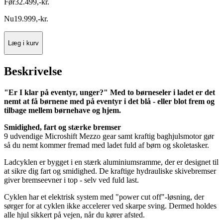
Før
32.499
,
-
kr.
Nu
19.999
,
-
kr.
Læg i kurv
Beskrivelse
"Er I klar på eventyr, unger?" Med to børneseler i ladet er det
nemt at få børnene med på eventyr i det blå - eller blot frem og
tilbage mellem børnehave og hjem.
Smidighed, fart og stærke bremser
9 udvendige Microshift Mezzo gear samt kraftig baghjulsmotor gør
så du nemt kommer fremad med ladet fuld af børn og skoletasker.
Ladcyklen er bygget i en stærk aluminiumsramme, der er designet til
at sikre dig fart og smidighed. De kraftige hydrauliske skivebremser
giver bremseevner i top - selv ved fuld last.
Cyklen har et elektrisk system med "power cut off"-løsning, der
sørger for at cyklen ikke accelerer ved skarpe sving. Dermed holdes
alle hjul sikkert på vejen, når du kører afsted.