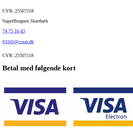
CVR: 25507118
SuperBrugsen Skærbæk
74 75 16 43
03165@coop.dk
CVR: 25507118
Betal med følgende kort