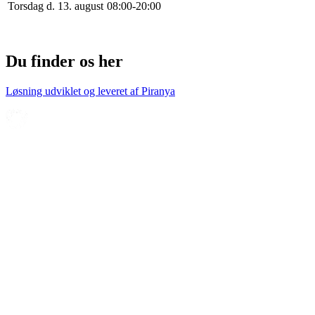
Torsdag d. 13. august
0
8
:
0
0
-
20
:
0
0
Du finder os her
Løsning udviklet og leveret af
Piranya