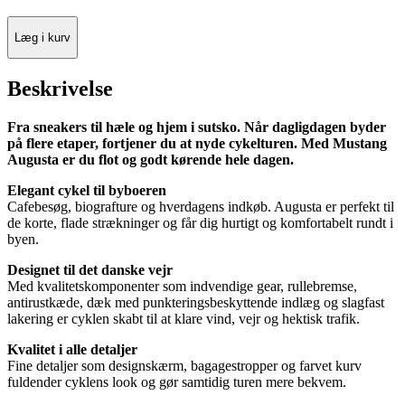
Læg i kurv
Beskrivelse
Fra sneakers til hæle og hjem i sutsko. Når dagligdagen byder
på flere etaper, fortjener du at nyde cykelturen. Med Mustang
Augusta er du flot og godt kørende hele dagen.
Elegant cykel til byboeren
Cafebesøg, biografture og hverdagens indkøb. Augusta er perfekt til
de korte, flade strækninger og får dig hurtigt og komfortabelt rundt i
byen.
Designet til det danske vejr
Med kvalitetskomponenter som indvendige gear, rullebremse,
antirustkæde, dæk med punkteringsbeskyttende indlæg og slagfast
lakering er cyklen skabt til at klare vind, vejr og hektisk trafik.
Kvalitet i alle detaljer
Fine detaljer som designskærm, bagagestropper og farvet kurv
fuldender cyklens look og gør samtidig turen mere bekvem.