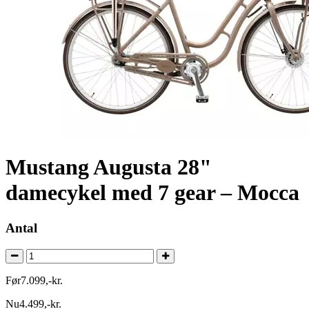
Mustang Augusta 28"
damecykel med 7 gear – Mocca
Antal
Før
7.099
,
-
kr.
Nu
4.499
,
-
kr.