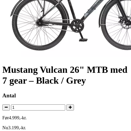
Mustang Vulcan 26" MTB med
7 gear – Black / Grey
Antal
Før
4.999
,
-
kr.
Nu
3.199
,
-
kr.