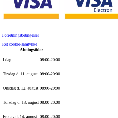
Forretningsbetingelser
Ret cookie-samtykke
Åbningstider
I dag
0
8
:
0
0
-
20
:
0
0
Tirsdag d. 11. august
0
8
:
0
0
-
20
:
0
0
Onsdag d. 12. august
0
8
:
0
0
-
20
:
0
0
Torsdag d. 13. august
0
8
:
0
0
-
20
:
0
0
Fredag d. 14. august
0
8
:
0
0
-
20
:
0
0