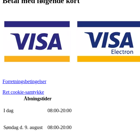
Betal med følgende kort
Forretningsbetingelser
Ret cookie-samtykke
Åbningstider
I dag
0
8
:
0
0
-
20
:
0
0
Søndag d. 9. august
0
8
:
0
0
-
20
:
0
0