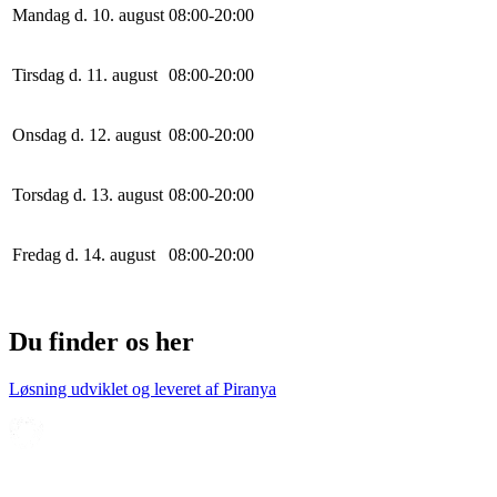
Mandag d. 10. august
0
8
:
0
0
-
20
:
0
0
Tirsdag d. 11. august
0
8
:
0
0
-
20
:
0
0
Onsdag d. 12. august
0
8
:
0
0
-
20
:
0
0
Torsdag d. 13. august
0
8
:
0
0
-
20
:
0
0
Fredag d. 14. august
0
8
:
0
0
-
20
:
0
0
Du finder os her
Løsning udviklet og leveret af
Piranya