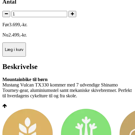
Antal
Før
3.699
,
-
kr.
Nu
2.499
,
-
kr.
Læg i kurv
Beskrivelse
Mountainbike til børn
Mustang Vulcan TX330 kommer med 7 udvendige Shinamo
Tourney-gear, aluminiumsstel samt mekaniske skivebremser. Perfekt
til hverdagens cykelture til og fra skole.