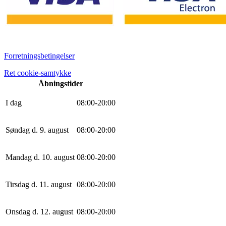
Forretningsbetingelser
Ret cookie-samtykke
Åbningstider
I dag
0
8
:
0
0
-
20
:
0
0
Søndag d. 9. august
0
8
:
0
0
-
20
:
0
0
Mandag d. 10. august
0
8
:
0
0
-
20
:
0
0
Tirsdag d. 11. august
0
8
:
0
0
-
20
:
0
0
Onsdag d. 12. august
0
8
:
0
0
-
20
:
0
0