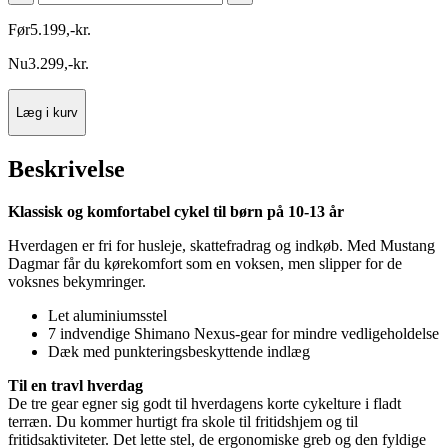
Før
5.199
,
-
kr.
Nu
3.299
,
-
kr.
Læg i kurv
Beskrivelse
Klassisk og komfortabel cykel til børn på 10-13 år
Hverdagen er fri for husleje, skattefradrag og indkøb. Med Mustang
Dagmar får du kørekomfort som en voksen, men slipper for de
voksnes bekymringer.
Let aluminiumsstel
7 indvendige Shimano Nexus-gear for mindre vedligeholdelse
Dæk med punkteringsbeskyttende indlæg
Til en travl hverdag
De tre gear egner sig godt til hverdagens korte cykelture i fladt
terræn. Du kommer hurtigt fra skole til fritidshjem og til
fritidsaktiviteter. Det lette stel, de ergonomiske greb og den fyldige