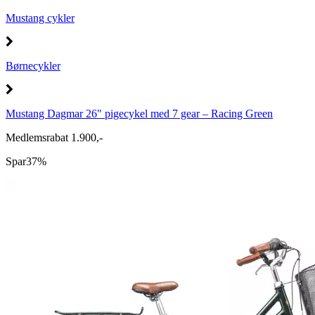
Mustang cykler
Børnecykler
Mustang Dagmar 26" pigecykel med 7 gear – Racing Green
Medlemsrabat 1.900,-
Spar
37%