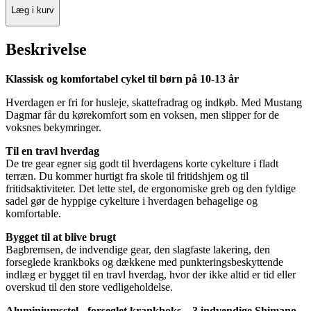
Læg i kurv
Beskrivelse
Klassisk og komfortabel cykel til børn på 10-13 år
Hverdagen er fri for husleje, skattefradrag og indkøb. Med Mustang
Dagmar får du kørekomfort som en voksen, men slipper for de
voksnes bekymringer.
Til en travl hverdag
De tre gear egner sig godt til hverdagens korte cykelture i fladt
terræn. Du kommer hurtigt fra skole til fritidshjem og til
fritidsaktiviteter. Det lette stel, de ergonomiske greb og den fyldige
sadel gør de hyppige cykelture i hverdagen behagelige og
komfortable.
Bygget til at blive brugt
Bagbremsen, de indvendige gear, den slagfaste lakering, den
forseglede krankboks og dækkene med punkteringsbeskyttende
indlæg er bygget til en travl hverdag, hvor der ikke altid er tid eller
overskud til den store vedligeholdelse.
Aluminiumsstel - forseglet krankboks – 3 indvendige Shimano