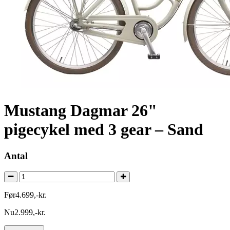
Mustang Dagmar 26"
pigecykel med 3 gear – Sand
Antal
Før
4.699
,
-
kr.
Nu
2.999
,
-
kr.