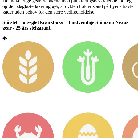
De indvendige gear, dækkene med punkteringsbeskyttende indlæg
og den slagfaste lakering gør, at cyklen holder stand på byens travle
gader uden behov for den store vedligeholdelse.
Stålstel - forseglet krankboks – 3 indvendige Shimano Nexus
gear - 25 års stelgaranti