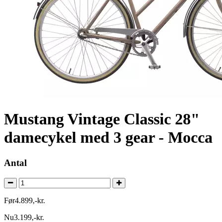
Mustang Vintage Classic 28"
damecykel med 3 gear - Mocca
Antal
Før
4.899
,
-
kr.
Nu
3.199
,
-
kr.