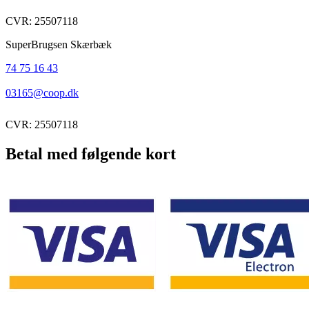
CVR: 25507118
SuperBrugsen Skærbæk
74 75 16 43
03165@coop.dk
CVR: 25507118
Betal med følgende kort