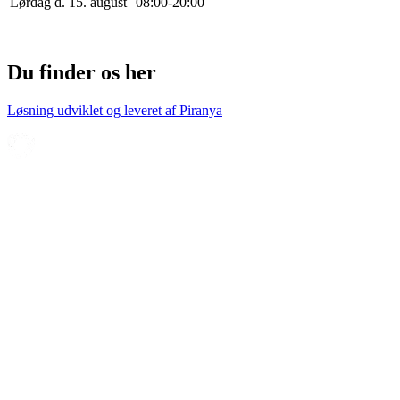
Lørdag d. 15. august
0
8
:
0
0
-
20
:
0
0
Du finder os her
Løsning udviklet og leveret af
Piranya